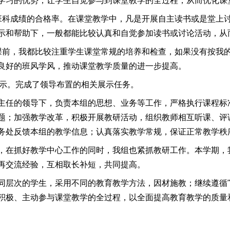
学习的优势，让学生自觉参与到课堂教学的全过程，从而优化课
班科成绩的合格率。在课堂教学中，凡是开展自主读书或是堂上
示和帮助下，一般都能比较认真和自觉参加读书或讨论活动，从
课前，我都比较注重学生课堂常规的培养和检查，如果没有按我
良好的班风学风，推动课堂教学质量的进一步提高。
展示。完成了领导布置的相关展示任务。
主任的领导下，负责本组的思想、业务等工作，严格执行课程标
题；加强教学改革，积极开展教研活动，组织教师相互听课、评
务处反馈本组的教学信息；认真落实教学常规，保证正常教学秩
，在抓好教学中心工作的同时，我组也紧抓教研工作。本学期，
再交流经验，互相取长补短，共同提高。
同层次的学生，采用不同的教育教学方法，因材施教；继续遵循"
积极、主动参与课堂教学的全过程，以全面提高教育教学的质量