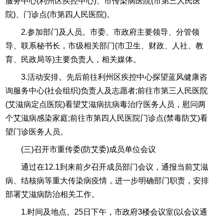
服务中心(利州区疾控中心)、市传染病医院(市第三人民医
院)、门诊点(市第四人民医院)。
2.参加部门及人员。市委、市政府主要领导、分管领
导、联系秘书长，市级相关部门(市卫生、财政、人社、教
育、民政局等)主要负责人，相关媒体。
3.活动安排。先后前往利州区疾控中心探望蓝风健康咨
询服务中心(社会组织)负责人及志愿者;前往市第三人民医院
(艾滋病定点医院)看望艾滋病抗病毒治疗医务人员，慰问两
个艾滋病感染家庭;前往市第四人民医院门诊点(禁毒防艾)看
望门诊医务人员。
(三)召开市重传委(防艾委)成员单位会议
通过在12.1到来前夕召开成员部门会议，通报当前艾滋
病、结核病等重大传染病疫情，进一步明确部门职责，安排
部署艾滋病防治相关工作。
1.时间及地点。25日下午，市政府3楼会议室(以会议通