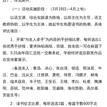
目》。详见附件。
（一）活动实施阶段：（3月19日—4月上旬）
以语文课、综合实践课为阵地，以班主任为主导，语文
教师协助，以学生为主体，掀起学生热爱读书的热潮。具体
评比项目：
1、开展“与名人牵手”为内容的手抄报比赛。每班选出1
份优秀手抄报，要求8k铅画纸，班级、姓名统一写在标题下
面。3.31由年段汇总统一交教务处。学校经评选后获奖作品
在宣传窗展示。
（备选名人：鲁迅、冰心、朱自清、胡适、郭沫若、牛
汉、巴金、沈从文、汪曾祺、萧乾、琦君、冯骥才、林海
音、端木蕻良、丰子恺、王安石、王维、李白、杜甫、陶渊
明、苏轼、范仲淹、欧阳修、茨威格、海伦凯勒、高尔基、
安徒生等）
2、读书征文比赛。每班选送2篇，每篇字数600字左