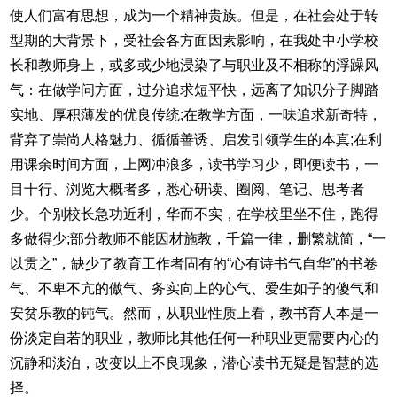
使人们富有思想，成为一个精神贵族。但是，在社会处于转
型期的大背景下，受社会各方面因素影响，在我处中小学校
长和教师身上，或多或少地浸染了与职业及不相称的浮躁风
气：在做学问方面，过分追求短平快，远离了知识分子脚踏
实地、厚积薄发的优良传统;在教学方面，一味追求新奇特，
背弃了崇尚人格魅力、循循善诱、启发引领学生的本真;在利
用课余时间方面，上网冲浪多，读书学习少，即便读书，一
目十行、浏览大概者多，悉心研读、圈阅、笔记、思考者
少。个别校长急功近利，华而不实，在学校里坐不住，跑得
多做得少;部分教师不能因材施教，千篇一律，删繁就简，“一
以贯之”，缺少了教育工作者固有的“心有诗书气自华”的书卷
气、不卑不亢的傲气、务实向上的心气、爱生如子的傻气和
安贫乐教的钝气。然而，从职业性质上看，教书育人本是一
份淡定自若的职业，教师比其他任何一种职业更需要内心的
沉静和淡泊，改变以上不良现象，潜心读书无疑是智慧的选
择。