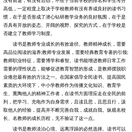
没有前途，有没有后劲，不在于当前学校的排名和学生考分
高低，一定程度上取决于学校教师有没有养成良好的读书习
惯，在于是否形成了潜心钻研教学业务的良好氛围，在于是
否具有开放的姿态、开阔的视野、探究的方式，在于学校是
否建立了教师学习制度。
读书是教师专业成长的有效途径。教师精神成长，需要
高品位阅读的滋养;教师专业发展，需要经典教育专著的引领;
教师职业特征，需要博学和睿智。读书能增进教师日常工作
需要的理性状态，能够促进教育智慧的形成，是教师摆脱职
业倦怠最有效的方法之一。在国家倡导全民读书、提高国民
素质的大环境下，中小学教师作为传播文化知识、教育学
生、熏陶他人的精神工作者，在读书方面理应走在全民的前
列，把学习、充电作为自身需求，且读且思，且思且行，汲
取他人的经验，提高并不断完善自我，成就自我。纵观名校
长、名教师的成长历程，无不验证了这一点。
读书是教师淡泊心境、远离浮躁的必然选择。读书可以