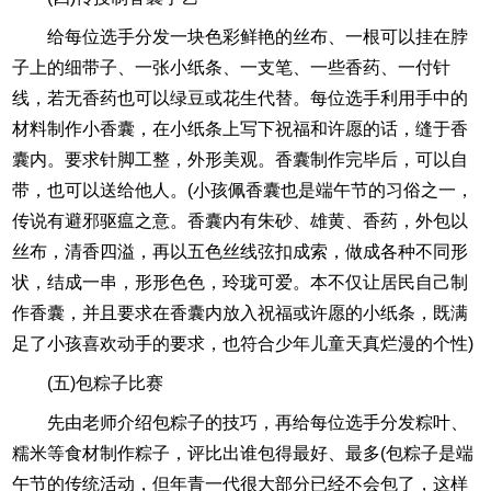
给每位选手分发一块色彩鲜艳的丝布、一根可以挂在脖
子上的细带子、一张小纸条、一支笔、一些香药、一付针
线，若无香药也可以绿豆或花生代替。每位选手利用手中的
材料制作小香囊，在小纸条上写下祝福和许愿的话，缝于香
囊内。要求针脚工整，外形美观。香囊制作完毕后，可以自
带，也可以送给他人。(小孩佩香囊也是端午节的习俗之一，
传说有避邪驱瘟之意。香囊内有朱砂、雄黄、香药，外包以
丝布，清香四溢，再以五色丝线弦扣成索，做成各种不同形
状，结成一串，形形色色，玲珑可爱。本不仅让居民自己制
作香囊，并且要求在香囊内放入祝福或许愿的小纸条，既满
足了小孩喜欢动手的要求，也符合少年儿童天真烂漫的个性)
(五)包粽子比赛
先由老师介绍包粽子的技巧，再给每位选手分发粽叶、
糯米等食材制作粽子，评比出谁包得最好、最多(包粽子是端
午节的传统活动，但年青一代很大部分已经不会包了，这样