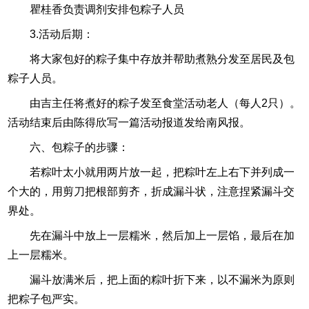
瞿桂香负责调剂安排包粽子人员
3.活动后期：
将大家包好的粽子集中存放并帮助煮熟分发至居民及包
粽子人员。
由吉主任将煮好的粽子发至食堂活动老人（每人2只）。
活动结束后由陈得欣写一篇活动报道发给南风报。
六、包粽子的步骤：
若粽叶太小就用两片放一起，把粽叶左上右下并列成一
个大的，用剪刀把根部剪齐，折成漏斗状，注意捏紧漏斗交
界处。
先在漏斗中放上一层糯米，然后加上一层馅，最后在加
上一层糯米。
漏斗放满米后，把上面的粽叶折下来，以不漏米为原则
把粽子包严实。