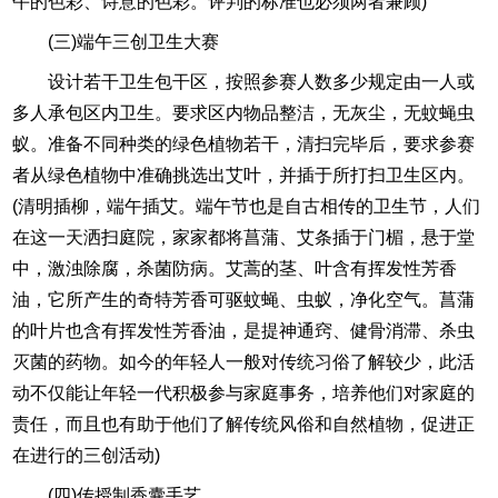
午的色彩、诗意的色彩。评判的标准也必须两者兼顾)
(三)端午三创卫生大赛
设计若干卫生包干区，按照参赛人数多少规定由一人或
多人承包区内卫生。要求区内物品整洁，无灰尘，无蚊蝇虫
蚁。准备不同种类的绿色植物若干，清扫完毕后，要求参赛
者从绿色植物中准确挑选出艾叶，并插于所打扫卫生区内。
(清明插柳，端午插艾。端午节也是自古相传的卫生节，人们
在这一天洒扫庭院，家家都将菖蒲、艾条插于门楣，悬于堂
中，激浊除腐，杀菌防病。艾蒿的茎、叶含有挥发性芳香
油，它所产生的奇特芳香可驱蚊蝇、虫蚁，净化空气。菖蒲
的叶片也含有挥发性芳香油，是提神通窍、健骨消滞、杀虫
灭菌的药物。如今的年轻人一般对传统习俗了解较少，此活
动不仅能让年轻一代积极参与家庭事务，培养他们对家庭的
责任，而且也有助于他们了解传统风俗和自然植物，促进正
在进行的三创活动)
(四)传授制香囊手艺