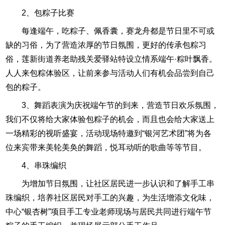
2、包粽子比赛
每逢端午，吃粽子、佩香囊，赛龙舟都是节日里不可或
缺的习俗，为了营造浓厚的节日氛围，更好的传承包粽习
俗，莲新街道养老助残关爱驿站特设立情系端午·粽叶飘香。
人人来包粽体验区，让前来参与活动人们有机会品尝到自己
包的粽子。
3、舞蹈表演为庆祝端午节的到来，营造节日欢乐氛围，
我们不仅将给大家体验包粽子的机会，而且也会给大家送上
一场精彩的视听盛宴，活动现场特邀到“银河艺术团”将为各
位来宾带来美轮美奂的舞蹈，悦耳动听的歌曲等等节目。
4、串珠编织
为增加节日氛围，让社区居民进一步认识和了解手工串
珠编织，培养社区居民对手工的兴趣，为生活增添文化味，
中心“银杏树”项目手工专业老师现场与居民共同进行端午节