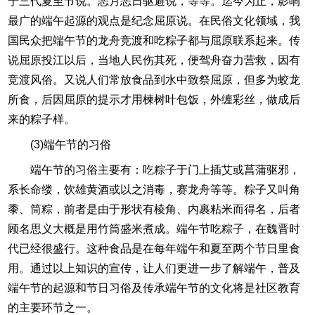
于三代夏至节说。恶月恶日驱避说，等等。迄今为止，影响
最广的端午起源的观点是纪念屈原说。在民俗文化领域，我
国民众把端午节的龙舟竞渡和吃粽子都与屈原联系起来。传
说屈原投江以后，当地人民伤其死，便驾舟奋力营救，因有
竞渡风俗。又说人们常放食品到水中致祭屈原，但多为蛟龙
所食，后因屈原的提示才用楝树叶包饭，外缠彩丝，做成后
来的粽子样。
(3)端午节的习俗
端午节的习俗主要有：吃粽子于门上插艾或菖蒲驱邪，
系长命缕，饮雄黄酒或以之消毒，赛龙舟等等。粽子又叫角
黍、筒粽，前者是由于形状有棱角、内裹粘米而得名，后者
顾名思义大概是用竹筒盛米煮成。端午节吃粽子，在魏晋时
代已经很盛行。这种食品是在每年端午和夏至两个节日里食
用。通过以上知识的宣传，让人们更进一步了解端午，普及
端午节的起源和节日习俗及传承端午节的文化将是社区教育
的主要环节之一。