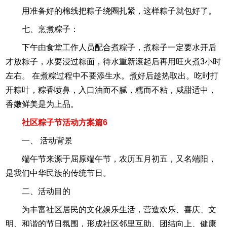
用准备好的棉线把粽子绕圈扎紧，这样粽子就包好了。
七、烹煮粽子：
下午由食堂工作人员配合煮粽子，煮粽子一定要水开后
才放粽子，水要浸过粽面，待水重新滚起后再用旺火煮3小时
左右。 在煮粽过程中不要添生水。煮好后趁热取出。吃时打
开粽叶，粽香喷鼻，入口油而不腻，糯而不粘，咸甜适中，
香嫩鲜美是为上品。
社区粽子节活动方案篇6
一、 活动背景
端午节来源于屈原端午节，农历五月初五，又名端阳，
是我们中华民族的传统节日。
二、活动目的
为丰富社区居民的文化娱乐生活，营造欢乐、喜庆、文
明、和谐的节日氛围，形成社区邻里互助、团结向上、健康