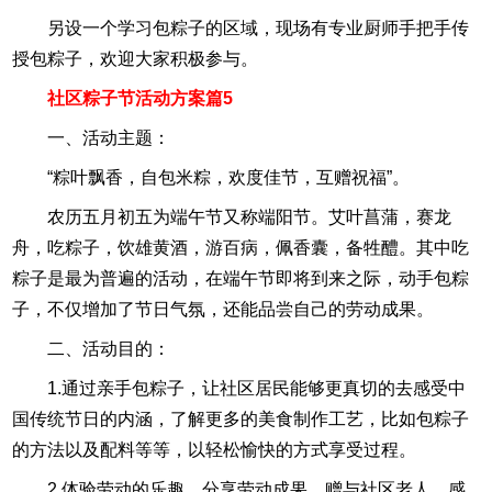
另设一个学习包粽子的区域，现场有专业厨师手把手传
授包粽子，欢迎大家积极参与。
社区粽子节活动方案篇5
一、活动主题：
“粽叶飘香，自包米粽，欢度佳节，互赠祝福”。
农历五月初五为端午节又称端阳节。艾叶菖蒲，赛龙
舟，吃粽子，饮雄黄酒，游百病，佩香囊，备牲醴。其中吃
粽子是最为普遍的活动，在端午节即将到来之际，动手包粽
子，不仅增加了节日气氛，还能品尝自己的劳动成果。
二、活动目的：
1.通过亲手包粽子，让社区居民能够更真切的去感受中
国传统节日的内涵，了解更多的美食制作工艺，比如包粽子
的方法以及配料等等，以轻松愉快的方式享受过程。
2.体验劳动的乐趣，分享劳动成果，赠与社区老人，感