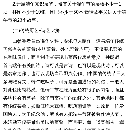
2.开展端午知识展览，设置关于端午节的展板不少于1
块，挂图不少于10张，图书不少于50本;邀请故事员讲关于端
午节的23个故事。
(二)传统厨艺+诗艺比拼
由参赛者自己准备材料，要求每人制作一道与端午传统
习俗有关的菜肴(本地菜肴、外地菜肴均可)，不仅要求菜的
色香味俱佳，而且制作者要说出菜所代表的意义，并朗诵一
首与端午有关的诗，诗可以是古诗，也可以是现代诗，可以
是名家之作，也可以现场自己即兴创作。(中国的传统节日大
多与吃有关，端午吃粽子，可算是全国通行的习俗，一般人
对此也比较熟悉。但端午节在吃方面还有很多的习俗，而且
各地也会有差异，除了南京端午的五红之外，其他地区也都
有传统菜肴，如浙江吃大蒜蛋、吃薄煎饼等。屈原是一位爱
国诗人，为了纪念他，所以有人把端午节还被称作诗人节，
本活动不仅要做出美味的菜肴，而且要让每一道菜都带上端