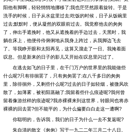
阳他有脚啊，轻轻悄悄地挪移了;我也茫茫然跟着旋转。于是
洗手的时候，日子从水盆里过去;吃饭的时候，日子从饭碗里
过去;默默时，便从凝然的双眼前过去。我觉察他去的匆匆
了，伸出手遮挽时，他又从遮挽着的手边过去，天黑时，我
躺在床上，他便伶伶俐俐地从我身上跨过，从我脚边飞去
了。等我睁开眼和太阳再见，这算又溜走了一日。我掩着面
叹息。但是新来的日子的影儿又开始在叹息里闪过了。
在逃去如飞的日子里，在千门万户的世界里的我能做些
什么呢?只有徘徊罢了，只有匆匆罢了;在八千多日的匆匆
里，除徘徊外，又剩些什么呢?过去的日子如轻烟，被微风吹
散了，如薄雾，被初阳蒸融了;我留着些什么痕迹呢?我何曾
留着像游丝样的痕迹呢?我赤裸裸来到这世界，转眼间也将赤
裸裸的回去罢?但不能平的，为什么偏要白白走这一遭啊?
你聪明的，告诉我，我们的日子为什么一去不复返呢?
朱自清的散文《匆匆》写于一九二二年三月二十八日。