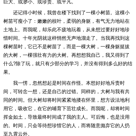
巨大、或渺小、或珍贵、或平凡。
还记得小时候，我曾在楼下找到了一棵小树苗。这棵小
树苗可瘦小了：嫩嫩的枝叶，柔弱的身躯，有气无力地站在
土地上。而我呢，却乐此不疲地玩着，从未想过要好好地珍
惜时间。十年光阴就这样悄然无声地溜走了。当我再找到这
棵树苗时，它已不是树苗了，而是一棵大树，一棵身躯挺拔
的大树，一棵强壮有力的大树。再想想我自己，我又得到了
什么?除了玩，就只有少部分的学习，并没有得到多么好的结
果。
我一愣，忽然想起是时间在作怪。本想好好地斥责时
间，可转念一想，还是自己的过错。同样的，大树与我有共
同的时间。但大树却将时间紧紧地搂在怀里，想方设法地利
用它，吸收它，在它的哺育下茁壮成长。而我呢，却将时间
挥金如土，导致最终时间成了我的主人。可后悔，也是没用
的。时间，只会等待想珍惜它的人，而将随意抛弃它的人扔
至九霄云外。