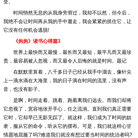
受。
时间悄然无息的从我身旁滑过，我却不以然，但今后，
我绝不会让时间再从我的手中遛走，我会紧紧的抓住它，让
它没有任何机会逃脱!
《匆匆》读书心得篇3
世界上最快而又最慢，最长而又最短，最平凡而又最珍
贵，最容易被人忽视，而又最令人后悔的就是时间。题记
在默默里算着，八千多日子已经从我手中溜去，像针尖
上一滴水滴在大海里，我的日子滴在时间的流里，没有声
音，也没有影子。
是啊，时间走着、跳着、跑着离我们远去。而我们却将
它忽视了，宽容地张开手心，任之流淌。直到我们真正需要
它时，它却早已无影无踪了。就这样，我们成为了时间的奴
隶，服从它的命令，听从它的摆布。可是，我们就这样心甘
情愿地屈服了吗?难道我们就没有想过要当时间的统治者吗?