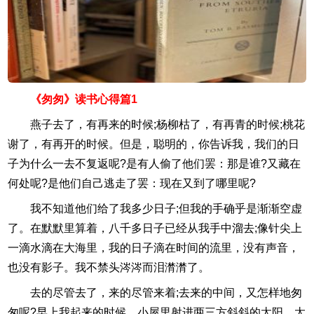
《匆匆》读书心得篇1
燕子去了，有再来的时候;杨柳枯了，有再青的时候;桃花
谢了，有再开的时候。但是，聪明的，你告诉我，我们的日
子为什么一去不复返呢?是有人偷了他们罢：那是谁?又藏在
何处呢?是他们自己逃走了罢：现在又到了哪里呢?
我不知道他们给了我多少日子;但我的手确乎是渐渐空虚
了。在默默里算着，八千多日子已经从我手中溜去;像针尖上
一滴水滴在大海里，我的日子滴在时间的流里，没有声音，
也没有影子。我不禁头涔涔而泪潸潸了。
去的尽管去了，来的尽管来着;去来的中间，又怎样地匆
匆呢?早上我起来的时候，小屋里射进两三方斜斜的太阳。太