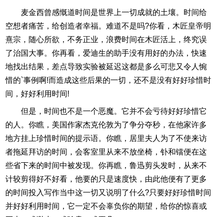
麦金西曾感慨道时间是世界上一切成就的土壤。时间给
空想者痛苦，给创造者幸福。难道不是吗?你看，木匠皇帝明
熹宗，随心所欲，不务正业，浪费时间在木匠活上，终究误
了治国大事。你再看，爱迪生的助手没有用好的办法，快速
地找出结果，差点导致实验被延迟这都是多么可悲又令人惋
惜的`事例啊!而造成这些后果的一切，还不是没有好好珍惜时
间，好好利用时间!
但是，时间也不是一个恶魔。它并不会亏待好好珍惜它
的人。你瞧，美国作家杰克伦敦为了争分夺秒，在他家许多
地方挂上珍惜时间的提示语。你瞧，居里夫人为了不使来访
者拖延拜访的时间，会客室里从来不放坐椅，钋和镭便在这
些省下来的时间中被发现。你再瞧，鲁迅剪头发时，从来不
计较剪得好不好看，他要的只是速度快，由此他便有了更多
的时间投入写作当中这一切又说明了什么?只要好好珍惜时间
并好好利用时间，它一定不会辜负你的期望，给你的惊喜或