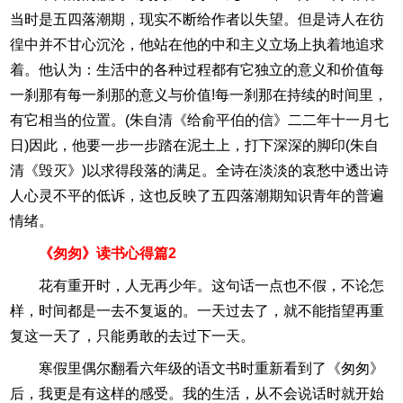
当时是五四落潮期，现实不断给作者以失望。但是诗人在彷
徨中并不甘心沉沦，他站在他的中和主义立场上执着地追求
着。他认为：生活中的各种过程都有它独立的意义和价值每
一刹那有每一刹那的意义与价值!每一刹那在持续的时间里，
有它相当的位置。(朱自清《给俞平伯的信》二二年十一月七
日)因此，他要一步一步踏在泥土上，打下深深的脚印(朱自
清《毁灭》)以求得段落的满足。全诗在淡淡的哀愁中透出诗
人心灵不平的低诉，这也反映了五四落潮期知识青年的普遍
情绪。
《匆匆》读书心得篇2
花有重开时，人无再少年。这句话一点也不假，不论怎
样，时间都是一去不复返的。一天过去了，就不能指望再重
复这一天了，只能勇敢的去过下一天。
寒假里偶尔翻看六年级的语文书时重新看到了《匆匆》
后，我更是有这样的感受。我的生活，从不会说话时就开始