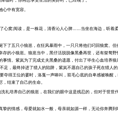
日降临时，你再想享受生活的美好时，已经晚了。
她心中有宽容。
醉了心窝;阅读，是一株花，清香沁人心脾……当坐在海边，听着
诞下了五只小狼崽，在狂风暴雨中，一只只将他们叼回狼窝。但
幸存的小狼崽。狼崽当中，黑仔活脱脱像黑桑再世，还有桀骜野
的事情。紫岚为了完成丈夫黑桑的遗愿，付出了毕生心血培养狼
验不足，最终掉进了猎人的陷阱，紫岚不愿自己的孩子死在猎人
快要夺得王位的霎时，洛戛一声嗥叫，双毛心底的自卑感被唤醒
尽，结束了自己的生命。
的洗礼培养自己的狼崽，在我们的眼中这是残忍的，但对于世世
。
真挚的情感，母爱就如水一般，母亲就如源一样，无论你奔腾到