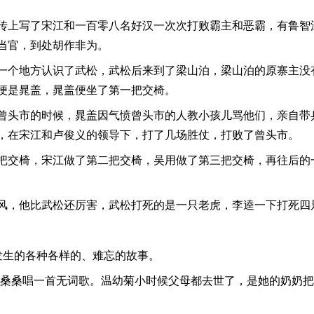
传上写了宋江和一百零八名好汉一次次打败霸主和恶霸，有鲁智
当官，到处胡作非为。
一个地方认识了武松，武松后来到了梁山泊，梁山泊的原寨主没
便是晁盖，晁盖便坐了第一把交椅。
曾头市的时候，晁盖因气愤曾头市的人教小孩儿骂他们，亲自带
，在宋江和卢俊义的领导下，打了几场胜仗，打败了曾头市。
把交椅，宋江做了第二把交椅，吴用做了第三把交椅，再往后的
风，他比武松还厉害，武松打死的是一只老虎，李逵一下打死四
发生的各种各样的、难忘的故事。
给桑桑唱一首无词歌。温幼菊小时候父母都去世了，是她的奶奶把