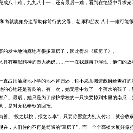
完成八十难，九九八十一，还有最后一难，看到在绝望中寻求光
。
沙和尚就犹如身边帮助你前行的父母、老师和朋友;八十一难可能
事的发生地油麻地有很多草房子，因此得名《草房子》。
又具有奉献精神的秦大奶奶……一一在我脑海中浮现，他们的故
一直占用油麻地小学的地不肯归还，也不愿意搬进政府给盖好的新
她的心地还是善良的。有一次，她无意中救了一个落水的孩子，
财产。最后，她只是为了保护学校的一只快要掉到水里的南瓜，
果，是对无私奉献的回报。
为善。“投之以桃，报之以李”，只要你愿意为别人付出，就会收
在，人们住的不再是简陋的“草房子”，而一个个高楼大厦好像把