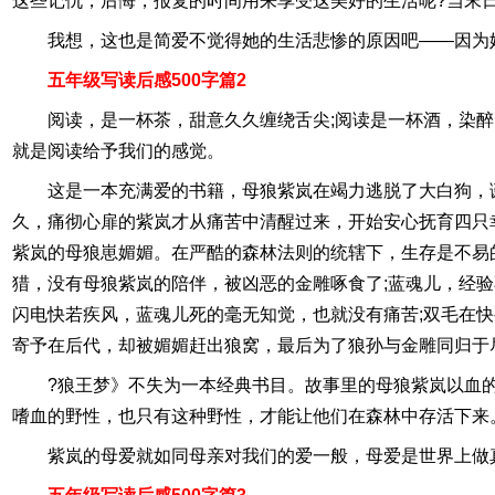
这些记仇，后悔，报复的时间用来享受这美好的生活呢?当末
我想，这也是简爱不觉得她的生活悲惨的原因吧——因为
五年级写读后感500字篇2
阅读，是一杯茶，甜意久久缠绕舌尖;阅读是一杯酒，染
就是阅读给予我们的感觉。
这是一本充满爱的书籍，母狼紫岚在竭力逃脱了大白狗，
久，痛彻心扉的紫岚才从痛苦中清醒过来，开始安心抚育四只
紫岚的母狼崽媚媚。在严酷的森林法则的统辖下，生存是不易
猎，没有母狼紫岚的陪伴，被凶恶的金雕啄食了;蓝魂儿，经
闪电快若疾风，蓝魂儿死的毫无知觉，也就没有痛苦;双毛在
寄予在后代，却被媚媚赶出狼窝，最后为了狼孙与金雕同归于
?狼王梦》不失为一本经典书目。故事里的母狼紫岚以血
嗜血的野性，也只有这种野性，才能让他们在森林中存活下来
紫岚的母爱就如同母亲对我们的爱一般，母爱是世界上做