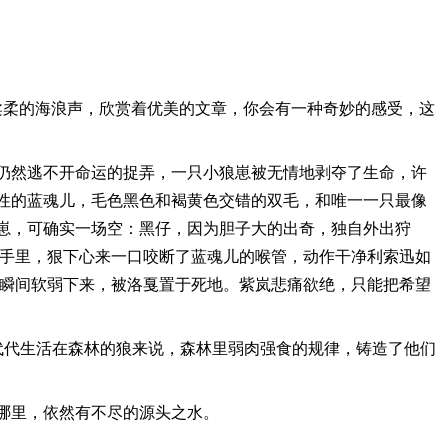
柔柔的海浪声，欣赏着优美的文章，你会有一种奇妙的感受，这
仍然逃不开命运的捉弄，一只小狼崽被无情地剥夺了生命，许
性的蓝魂儿，毛色黑色和褐黄色交错的双毛，和唯一一只最像
崽，可确实一场空：黑仔，因为胆子大的出奇，独自外出狩
的手里，狠下心来一口咬断了蓝魂儿的喉管，动作干净利索迅如
，瞬间软弱下来，被洛戛置于死地。紫岚悲痛欲绝，只能把希望
代代生活在森林的狼来说，森林里弱肉强食的规律，铸造了他们
哪里，依然有不尽的源头之水。