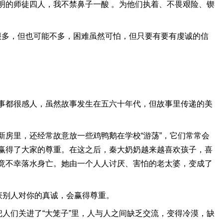
明的师徒四人，我不禁鼻子一酸 。为他们执着、不畏艰险、锲
很多，但也可能不多，困难虽然可怕，但只要有要有虔诚的信
事都很感人，虽然故事发生在五六十年代，但故事里传递的美
房里，还经常故意放一些鸡鸭鹅在学校“游荡”，它们常常会
赢得了大家的尊重。在这之后，秦大奶奶越来越喜欢孩子，喜
竟不幸落水身亡。她由一个人人讨厌、害怕的老太婆，变成了
获别人对你的真诚，会赢得尊重。
人们关进了“大笼子”里，人与人之间缺乏交流，变得冷漠，缺