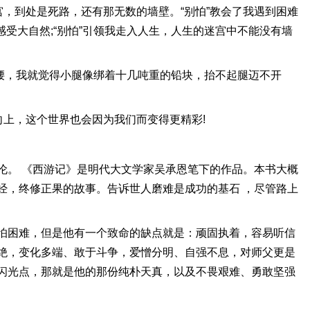
，到处是死路，还有那无数的墙壁。“别怕”教会了我遇到困难
受大自然;“别怕”引领我走入人生，人生的迷宫中不能没有墙
半山腰，我就觉得小腿像绑着十几吨重的铅块，抬不起腿迈不开
向上，这个世界也会因为我们而变得更精彩!
伦。 《西游记》是明代大文学家吴承恩笔下的作品。本书大概
经，终修正果的故事。告诉世人磨难是成功的基石 ，尽管路上
怕困难，但是他有一个致命的缺点就是：顽固执着，容易听信
绝，变化多端、敢于斗争，爱憎分明、自强不息，对师父更是
闪光点，那就是他的那份纯朴天真，以及不畏艰难、勇敢坚强