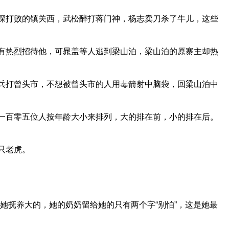
深打败的镇关西，武松醉打蒋门神，杨志卖刀杀了牛儿，这些
有热烈招待他，可晁盖等人逃到梁山泊，梁山泊的原寨主却热
兵打曾头市，不想被曾头市的人用毒箭射中脑袋，回梁山泊中
一百零五位人按年龄大小来排列，大的排在前，小的排在后。
只老虎。
她抚养大的，她的奶奶留给她的只有两个字“别怕”，这是她最