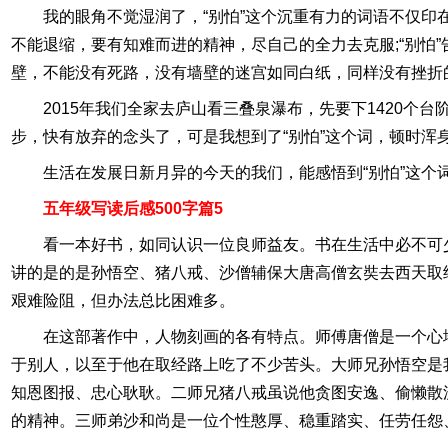
我的眼角不觉湿润了，“别怕”这个沉重有力的词语不仅印
不能退缩，要有知难而进的精神，尽自己的全力去克服;“别怕
壁，不能没有死路，没有墙壁的迷宫如同白纸，同样没有挫折
2015年我们全家去庐山看三叠泉瀑布，先要下1420
步，快有放弃的念头了，可是我想到了“别怕”这个词，顿时浑
生活在发展日新月异的今天的我们，能感悟到“别怕”这个
五年级写读后感500字篇5
看一本好书，如同认识一位良师益友。书在生活中必不可
讲的是的是孙悟空、猪八戒、沙僧辅保大唐高僧玄奘去西天取
艰难险阻，但办法总比困难多。
在这部著作中，人物刻画的各有特点。师傅唐僧是一个心
于别人，以至于他在取经路上吃了不少苦头。大师兄孙悟空是
知恩图报、忠心耿耿。二师兄猪八戒虽说他贪图安逸、偷懒散
的精神。三师弟沙和尚是一位个性憨厚、稳重踏实、任劳任怨