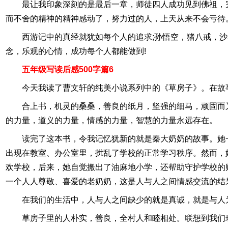
最让我印象深刻的是最后一章，师徒四人成功见到佛祖，
而不舍的精神的精神感动了，努力过的人，上天从来不会亏待
西游记中的真经就犹如每个人的追求;孙悟空，猪八戒，
念，乐观的心情，成功每个人都能做到!
五年级写读后感500字篇6
今天我读了曹文轩的纯美小说系列中的《草房子》。在故
合上书，机灵的桑桑，善良的纸月，坚强的细马，顽固而
的力量，道义的力量，情感的力量，智慧的力量永远存在。
读完了这本书，令我记忆犹新的就是秦大奶奶的故事。她
出现在教室、办公室里，扰乱了学校的正常学习秩序。然而，
欢学校，后来，她自觉搬出了油麻地小学，还帮助守护学校的
一个人人尊敬、喜爱的老奶奶，这是人与人之间情感交流的结
在我们的生活中，人与人之间缺少的就是真诚，就是与人
草房子里的人朴实，善良，全村人和睦相处。联想到我们现