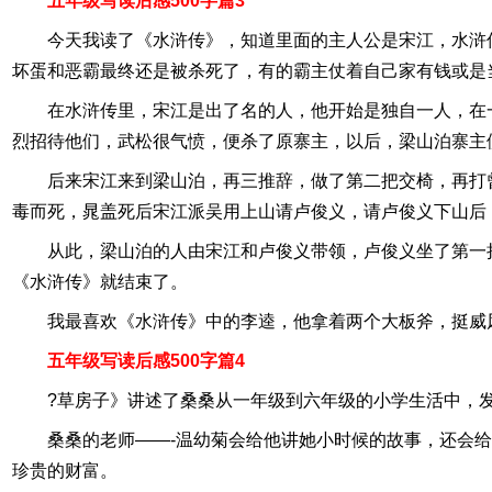
五年级写读后感500字篇3
今天我读了《水浒传》，知道里面的主人公是宋江，水浒
坏蛋和恶霸最终还是被杀死了，有的霸主仗着自己家有钱或是
在水浒传里，宋江是出了名的人，他开始是独自一人，在
烈招待他们，武松很气愤，便杀了原寨主，以后，梁山泊寨主
后来宋江来到梁山泊，再三推辞，做了第二把交椅，再打
毒而死，晁盖死后宋江派吴用上山请卢俊义，请卢俊义下山后
从此，梁山泊的人由宋江和卢俊义带领，卢俊义坐了第一
《水浒传》就结束了。
我最喜欢《水浒传》中的李逵，他拿着两个大板斧，挺威
五年级写读后感500字篇4
?草房子》讲述了桑桑从一年级到六年级的小学生活中，
桑桑的老师——-温幼菊会给他讲她小时候的故事，还会
珍贵的财富。