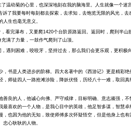
在了温幼菊的心里，也深深地刻在我的脑海里。人生就像一个迷宫
”告诉了我要每时每刻都去探索，去求知，去饱览无限的风光，去感
的人生也毫无意义。
个台阶，看完瀑布，又要爬1420个台阶原路返回。返回时，爬到
身充满了力量，一鼓作气爬到了山顶。
词，遇到困难，咬咬牙，坚持过去，那么我们会更乐观，更积极
少，书是人类进步的阶梯。四大名著中的《西游记》更是精彩绝
经，师徒四人一路抢滩涉险，降妖伏怪，历经八十一难，取回真
地善良的人，他诚心向佛、严守戒律，目标明确、意志顽强，不
我最喜欢的一个人物，是我心目中的英雄，他足智多谋，智慧卓
漫，也因为他的无知，致使师傅多次怀疑悟空，但是他身上也有
、忠心耿耿的人物。